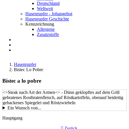
Deutschland
Weltweit
Hasenrupfer - Jobangebot
Hasenrupfer Geschichte
Kennzeichnung
Allergene
Zusatzstoffe
Anfahrt
FAQ
Suche
Hasenrupfer
Bistec Lo Pobre
Bistec a lo pobre
<>Steak nach Art der Armen<> - Dünn geklopftes auf dem Grill
gebratenes Rostbratenfleisch, auf Röstkartoffeln, obenauf beideitig
gebackenes Spiegelei und Röstzwiebeln
Ein Wunsch von...
LustkartenGericht-
Hauptgang
Kategorie
Zurück