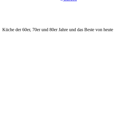
Küche der 60er, 70er und 80er Jahre und das Beste von heute
KONTAKT
ilsfeld@hasenrupfer.de
Webformular
0049 7062 975533 Phone
0049 7062 975534 Fax
Vorstadtstr. 2, D - 74360 Ilsfeld
SOCIAL MEDIA