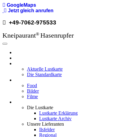
Direkt
GoogleMaps
zum
Jetzt gleich anrufen
Inhalt
+49-7062-975533
Kneipaurant
Hasenrupfer
®
Hauptnavigation
Hasenrupfer
Öffnungzeiten
Speisekarte
Aktuelle Lustkarte
Die Standardkarte
Media
Food
Bilder
Filme
Wissenswertes
Die Lustkarte
Lustkarte Erklärung
Lustkarte Archiv
Unsere Lieferanten
Ilsfelder
Regional