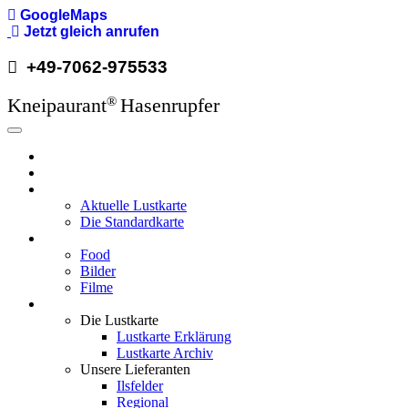
GoogleMaps
Direkt
Jetzt gleich anrufen
zum
+49-7062-975533
Inhalt
Kneipaurant
Hasenrupfer
®
Hauptnavigation
Hasenrupfer
Öffnungzeiten
Speisekarte
Aktuelle Lustkarte
Die Standardkarte
Media
Food
Bilder
Filme
Wissenswertes
Die Lustkarte
Lustkarte Erklärung
Lustkarte Archiv
Unsere Lieferanten
Ilsfelder
Regional