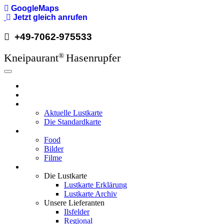
GoogleMaps
Direkt
Jetzt gleich anrufen
zum
+49-7062-975533
Inhalt
Kneipaurant
Hasenrupfer
®
Hauptnavigation
Hasenrupfer
Öffnungzeiten
Speisekarte
Aktuelle Lustkarte
Die Standardkarte
Media
Food
Bilder
Filme
Wissenswertes
Die Lustkarte
Lustkarte Erklärung
Lustkarte Archiv
Unsere Lieferanten
Ilsfelder
Regional