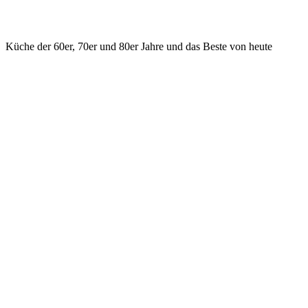
Küche der 60er, 70er und 80er Jahre und das Beste von heute
KONTAKT
ilsfeld@hasenrupfer.de
Webformular
0049 7062 975533 Phone
0049 7062 975534 Fax
Vorstadtstr. 2, D - 74360 Ilsfeld
SOCIAL MEDIA
Facebook