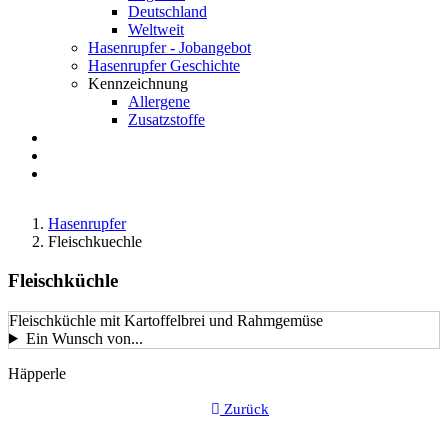
Deutschland
Weltweit
Hasenrupfer - Jobangebot
Hasenrupfer Geschichte
Kennzeichnung
Allergene
Zusatzstoffe
Anfahrt
FAQ
Suche
Hasenrupfer
Fleischkuechle
Fleischküchle
Fleischküchle mit Kartoffelbrei und Rahmgemüse
Ein Wunsch von...
LustkartenGericht-
Häpperle
Kategorie
Zurück