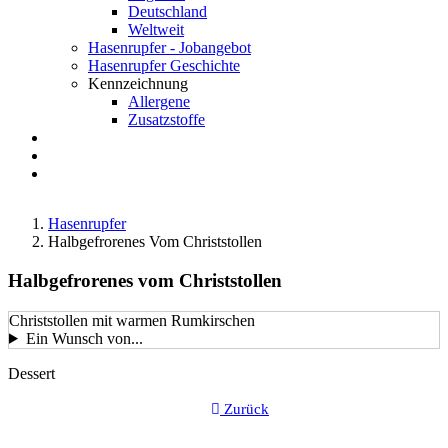
Deutschland
Weltweit
Hasenrupfer - Jobangebot
Hasenrupfer Geschichte
Kennzeichnung
Allergene
Zusatzstoffe
Anfahrt
FAQ
Suche
Hasenrupfer
Halbgefrorenes Vom Christstollen
Halbgefrorenes vom Christstollen
Christstollen mit warmen Rumkirschen
Ein Wunsch von...
LustkartenGericht-
Dessert
Kategorie
Zurück