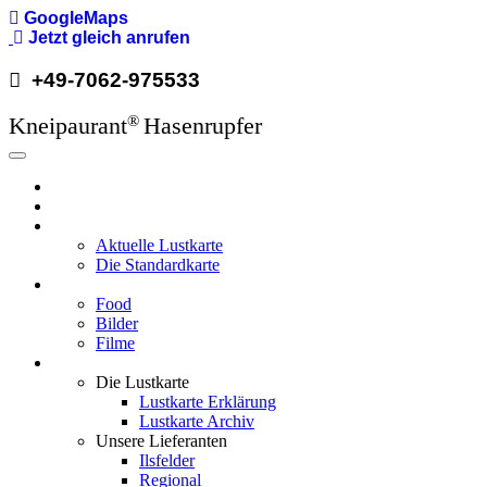
Direkt
GoogleMaps
zum
Jetzt gleich anrufen
Inhalt
+49-7062-975533
Kneipaurant
Hasenrupfer
®
Hauptnavigation
Hasenrupfer
Öffnungzeiten
Speisekarte
Aktuelle Lustkarte
Die Standardkarte
Media
Food
Bilder
Filme
Wissenswertes
Die Lustkarte
Lustkarte Erklärung
Lustkarte Archiv
Unsere Lieferanten
Ilsfelder
Regional