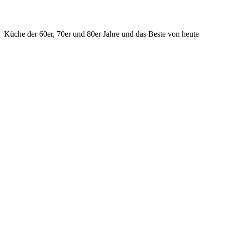
Küche der 60er, 70er und 80er Jahre und das Beste von heute
KONTAKT
ilsfeld@hasenrupfer.de
Webformular
0049 7062 975533 Phone
0049 7062 975534 Fax
Vorstadtstr. 2, D - 74360 Ilsfeld
SOCIAL MEDIA
Facebook