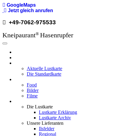
GoogleMaps
Direkt
Jetzt gleich anrufen
zum
+49-7062-975533
Inhalt
Kneipaurant
Hasenrupfer
®
Hauptnavigation
Hasenrupfer
Öffnungzeiten
Speisekarte
Aktuelle Lustkarte
Die Standardkarte
Media
Food
Bilder
Filme
Wissenswertes
Die Lustkarte
Lustkarte Erklärung
Lustkarte Archiv
Unsere Lieferanten
Ilsfelder
Regional