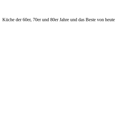
Küche der 60er, 70er und 80er Jahre und das Beste von heute
KONTAKT
ilsfeld@hasenrupfer.de
Webformular
0049 7062 975533 Phone
0049 7062 975534 Fax
Vorstadtstr. 2, D - 74360 Ilsfeld
SOCIAL MEDIA
Facebook