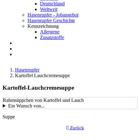
Deutschland
Weltweit
Hasenrupfer - Jobangebot
Hasenrupfer Geschichte
Kennzeichnung
Allergene
Zusatzstoffe
Anfahrt
FAQ
Suche
Hasenrupfer
Kartoffel Lauchcremesuppe
Kartoffel-Lauchcremesuppe
Rahmsüppchen von Kartoffel und Lauch
Ein Wunsch von...
LustkartenGericht-
Suppe
Kategorie
Zurück