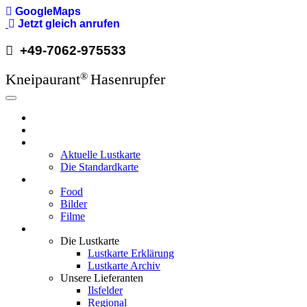
Direkt
GoogleMaps
zum
Jetzt gleich anrufen
Inhalt
+49-7062-975533
Kneipaurant
Hasenrupfer
®
Hauptnavigation
Hasenrupfer
Öffnungzeiten
Speisekarte
Aktuelle Lustkarte
Die Standardkarte
Media
Food
Bilder
Filme
Wissenswertes
Die Lustkarte
Lustkarte Erklärung
Lustkarte Archiv
Unsere Lieferanten
Ilsfelder
Regional