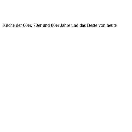
Küche der 60er, 70er und 80er Jahre und das Beste von heute
KONTAKT
ilsfeld@hasenrupfer.de
Webformular
0049 7062 975533 Phone
0049 7062 975534 Fax
Vorstadtstr. 2, D - 74360 Ilsfeld
SOCIAL MEDIA
Facebook