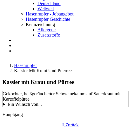
Deutschland
Weltweit
Hasenrupfer - Jobangebot
Hasenrupfer Geschichte
Kennzeichnung
Allergene
Zusatzstoffe
Anfahrt
FAQ
Suche
Hasenrupfer
Kassler Mit Kraut Und Puerree
Kassler mit Kraut und Pürree
Gekochter, heißgeräucherter Schweinekamm auf Sauerkraut mit
Kartoffelpüree
Ein Wunsch von...
LustkartenGericht-
Hauptgang
Kategorie
Zurück