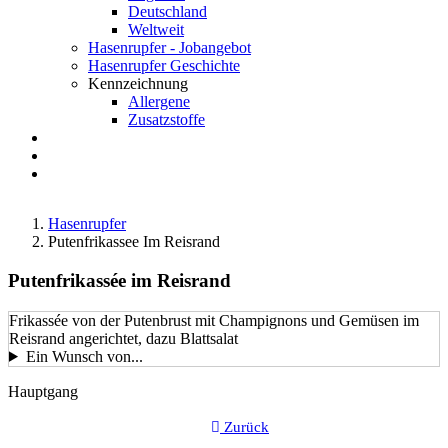
Deutschland
Weltweit
Hasenrupfer - Jobangebot
Hasenrupfer Geschichte
Kennzeichnung
Allergene
Zusatzstoffe
Anfahrt
FAQ
Suche
Hasenrupfer
Putenfrikassee Im Reisrand
Putenfrikassée im Reisrand
Frikassée von der Putenbrust mit Champignons und Gemüsen im
Reisrand angerichtet, dazu Blattsalat
Ein Wunsch von...
LustkartenGericht-
Hauptgang
Kategorie
Zurück