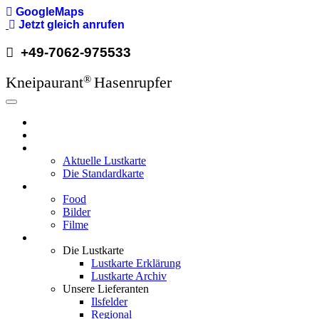
Direkt
GoogleMaps
zum
Jetzt gleich anrufen
Inhalt
+49-7062-975533
Kneipaurant
Hasenrupfer
®
Hauptnavigation
Hasenrupfer
Öffnungzeiten
Speisekarte
Aktuelle Lustkarte
Die Standardkarte
Media
Food
Bilder
Filme
Wissenswertes
Die Lustkarte
Lustkarte Erklärung
Lustkarte Archiv
Unsere Lieferanten
Ilsfelder
Regional