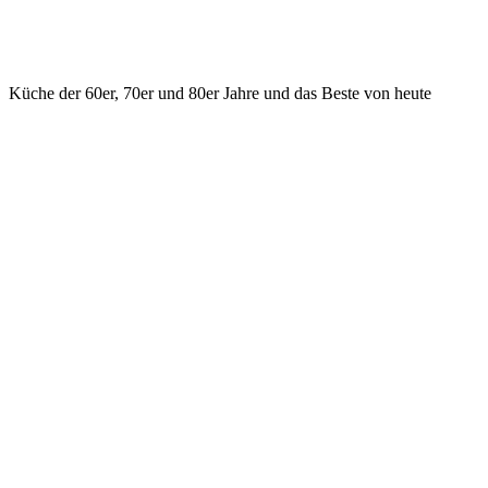
Küche der 60er, 70er und 80er Jahre und das Beste von heute
KONTAKT
ilsfeld@hasenrupfer.de
Webformular
0049 7062 975533 Phone
0049 7062 975534 Fax
Vorstadtstr. 2, D - 74360 Ilsfeld
SOCIAL MEDIA
Facebook