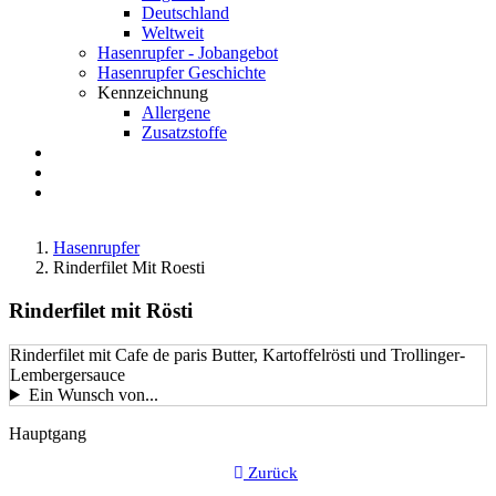
Deutschland
Weltweit
Hasenrupfer - Jobangebot
Hasenrupfer Geschichte
Kennzeichnung
Allergene
Zusatzstoffe
Anfahrt
FAQ
Suche
Hasenrupfer
Rinderfilet Mit Roesti
Rinderfilet mit Rösti
Rinderfilet mit Cafe de paris Butter, Kartoffelrösti und Trollinger-
Lembergersauce
Ein Wunsch von...
LustkartenGericht-
Hauptgang
Kategorie
Zurück