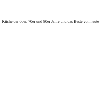
Küche der 60er, 70er und 80er Jahre und das Beste von heute
KONTAKT
ilsfeld@hasenrupfer.de
Webformular
0049 7062 975533 Phone
0049 7062 975534 Fax
Vorstadtstr. 2, D - 74360 Ilsfeld
SOCIAL MEDIA
Facebook