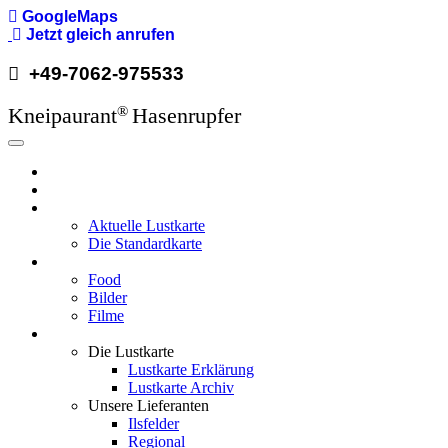
Direkt
GoogleMaps
zum
Jetzt gleich anrufen
Inhalt
+49-7062-975533
Kneipaurant
Hasenrupfer
®
Hauptnavigation
Hasenrupfer
Öffnungzeiten
Speisekarte
Aktuelle Lustkarte
Die Standardkarte
Media
Food
Bilder
Filme
Wissenswertes
Die Lustkarte
Lustkarte Erklärung
Lustkarte Archiv
Unsere Lieferanten
Ilsfelder
Regional