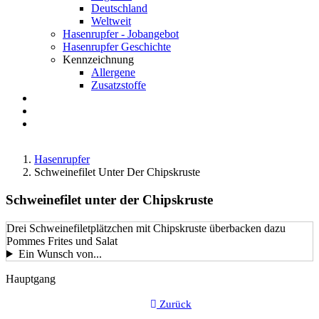
Deutschland
Weltweit
Hasenrupfer - Jobangebot
Hasenrupfer Geschichte
Kennzeichnung
Allergene
Zusatzstoffe
Anfahrt
FAQ
Suche
Hasenrupfer
Schweinefilet Unter Der Chipskruste
Schweinefilet unter der Chipskruste
Drei Schweinefiletplätzchen mit Chipskruste überbacken dazu
Pommes Frites und Salat
Ein Wunsch von...
LustkartenGericht-
Hauptgang
Kategorie
Zurück