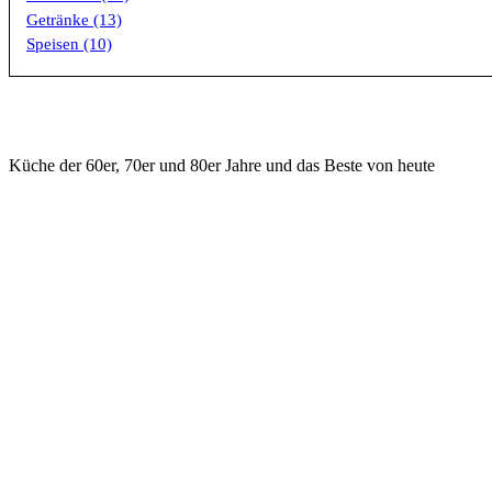
Getränke (13)
Speisen (10)
Küche der 60er, 70er und 80er Jahre und das Beste von heute
KONTAKT
WICHTIGE DI
ilsfeld@hasenrupfer.de
Speisekart
Webformular
Aktuelle Lu
0049 7062 975533 Phone
Öffnungsze
0049 7062 975534 Fax
Anfahrt
Vorstadtstr. 2, D - 74360 Ilsfeld
MakingOfs 