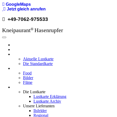
GoogleMaps
Jetzt gleich anrufen
+49-7062-975533
Kneipaurant
Hasenrupfer
®
Hauptnavigation
Hasenrupfer
Öffnungzeiten
Speisekarte
Aktuelle Lustkarte
Die Standardkarte
Media
Food
Bilder
Filme
Wissenswertes
Die Lustkarte
Lustkarte Erklärung
Lustkarte Archiv
Unsere Lieferanten
Ilsfelder
Regional