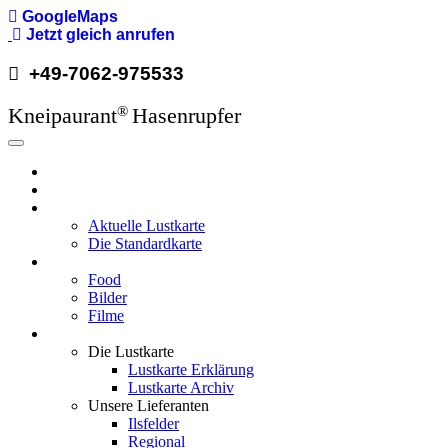
Direkt
GoogleMaps
zum
Jetzt gleich anrufen
Inhalt
+49-7062-975533
Kneipaurant
Hasenrupfer
®
Hauptnavigation
Hasenrupfer
Öffnungzeiten
Speisekarte
Aktuelle Lustkarte
Die Standardkarte
Media
Food
Bilder
Filme
Wissenswertes
Die Lustkarte
Lustkarte Erklärung
Lustkarte Archiv
Unsere Lieferanten
Ilsfelder
Regional