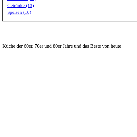
Getränke (13)
Speisen (10)
Küche der 60er, 70er und 80er Jahre und das Beste von heute
KONTAKT
WICHTIGE DI
ilsfeld@hasenrupfer.de
Speisekart
Webformular
Aktuelle Lu
0049 7062 975533 Phone
Öffnungsze
0049 7062 975534 Fax
Anfahrt
Vorstadtstr. 2, D - 74360 Ilsfeld
MakingOfs 