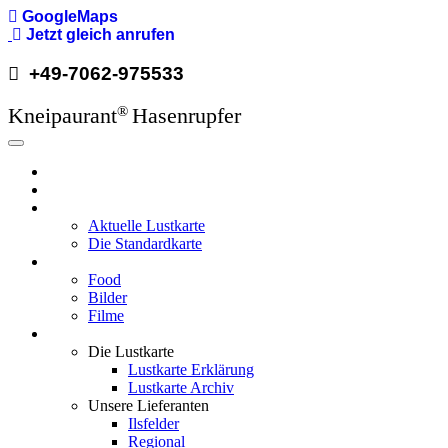
GoogleMaps
Jetzt gleich anrufen
+49-7062-975533
Kneipaurant
Hasenrupfer
®
Hauptnavigation
Hasenrupfer
Öffnungzeiten
Speisekarte
Aktuelle Lustkarte
Die Standardkarte
Media
Food
Bilder
Filme
Wissenswertes
Die Lustkarte
Lustkarte Erklärung
Lustkarte Archiv
Unsere Lieferanten
Ilsfelder
Regional