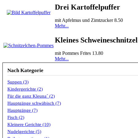
Drei Kartoffelpuffer
mit Apfelmus und Zimtzucker 8.50
Mehr...
Kleines Schweineschnitze
mit Pommes Frites 13.80
Mehr...
Nach Kategorie
Suppen (3)
Kindergerichte (2)
Für die ganz Kleuna´ (2)
Hauptgänge schwäbisch (7)
Hauptgänge (7)
Fisch (2)
Kleinere Gerichte (10)
Nudelgerichte (5)