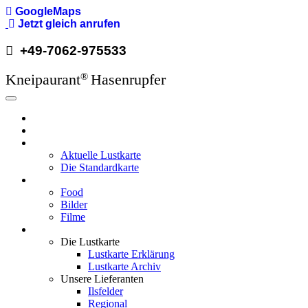
GoogleMaps
Jetzt gleich anrufen
+49-7062-975533
Kneipaurant
Hasenrupfer
®
Hauptnavigation
Hasenrupfer
Öffnungzeiten
Speisekarte
Aktuelle Lustkarte
Die Standardkarte
Media
Food
Bilder
Filme
Wissenswertes
Die Lustkarte
Lustkarte Erklärung
Lustkarte Archiv
Unsere Lieferanten
Ilsfelder
Regional